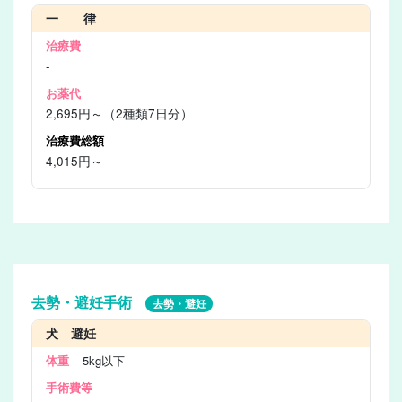
一 律
-
2,695円～（2種類7日分）
4,015円～
去勢・避妊手術
去勢・避妊
犬 避妊
5kg以下